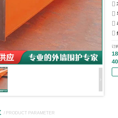
订
18
40
数
/ PRODUCT PARAMETER