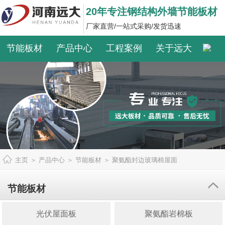
20年专注钢结构外墙节能板材
厂家直营/一站式采购/发货迅速
节能板材
产品中心
工程案例
关于远大
主页
＞
产品中心
＞
节能板材
＞
聚氨酯封边玻璃棉屋面
节能板材
光伏屋面板
聚氨酯岩棉板