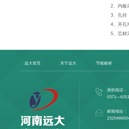
2、内板采
3、孔径：3
4、开孔率
5、芯材采
远大首页
关于远大
节能板材
座机电话：
0371—625
邮箱地址：
232048650