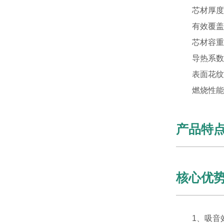
芯材厚度： 50
有效覆盖： 
芯材容重： 
导热系数： &l
表面花纹：
燃烧性能：
产品特
核心优
1、吸音效