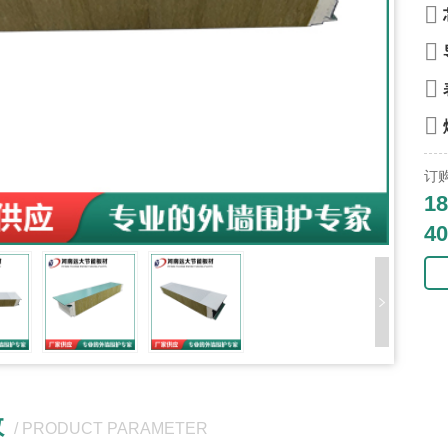
订
18
40
数
/ PRODUCT PARAMETER