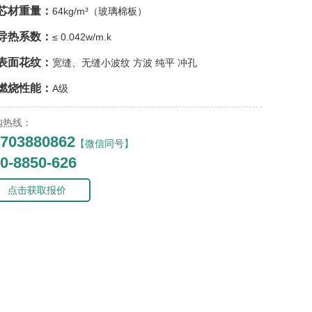
芯材重量：
64kg/m³（玻璃棉板）
导热系数：
≤ 0.042w/m.k
表面花纹：
宽缝、无缝小波纹 方波 纯平 冲孔
燃烧性能：
A级
购热线：
703880862
【微信同号】
0-8850-626
点击获取报价