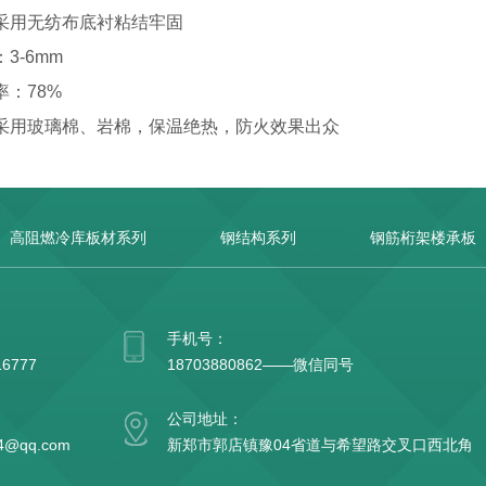
用无纺布底衬粘结牢固
-6mm
：78%
用玻璃棉、岩棉，保温绝热，防火效果出众
高阻燃冷库板材系列
钢结构系列
钢筋桁架楼承板
手机号：
16777
18703880862——微信同号
公司地址：
4@qq.com
新郑市郭店镇豫04省道与希望路交叉口西北角