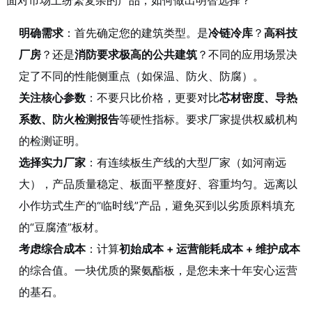
面对市场上纷繁复杂的产品，如何做出明智选择？
明确需求
：首先确定您的建筑类型。是
冷链冷库
？
高科技
厂房
？还是
消防要求极高的公共建筑
？不同的应用场景决
定了不同的性能侧重点（如保温、防火、防腐）。
关注核心参数
：不要只比价格，更要对比
芯材密度、导热
系数、防火检测报告
等硬性指标。要求厂家提供权威机构
的检测证明。
选择实力厂家
：有连续板生产线的大型厂家（如河南远
大），产品质量稳定、板面平整度好、容重均匀。远离以
小作坊式生产的“临时线”产品，避免买到以劣质原料填充
的“豆腐渣”板材。
考虑综合成本
：计算
初始成本 + 运营能耗成本 + 维护成本
的综合值。一块优质的聚氨酯板，是您未来十年安心运营
的基石。