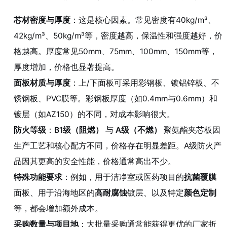
芯材密度与厚度
：这是核心因素。常见密度有40kg/m³、
42kg/m³、50kg/m³等，密度越高，保温性和强度越好，价
格越高。厚度常见50mm、75mm、100mm、150mm等，
厚度增加，价格也显著提高。
面板材质与厚度
：上/下面板可采用彩钢板、镀铝锌板、不
锈钢板、PVC膜等。彩钢板厚度（如0.4mm与0.6mm）和
镀层（如AZ150）的不同，对成本影响很大。
防火等级
：
B1级（阻燃）
与
A级（不燃）
聚氨酯夹芯板因
生产工艺和核心配方不同，价格存在明显差距。A级防火产
品因其更高的安全性能，价格通常高出不少。
特殊功能要求
：例如，用于洁净室或医药项目的
抗菌覆膜
面板、用于沿海地区的
高耐腐蚀
镀层、以及特定
颜色定制
等，都会增加额外成本。
采购数量与项目地
：大批量采购通常能获得更优的厂家折